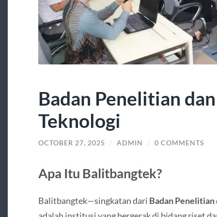
Badan Penelitian da
Teknologi
OCTOBER 27, 2025
/
ADMIN
/
0 COMMENTS
Apa Itu Balitbangtek?
Balitbangtek—singkatan dari
Badan Penelitian
adalah institusi yang bergerak di bidang riset